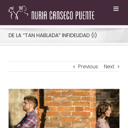
Skip
to
content
DE LA “TAN HABLADA” INFIDELIDAD (I)
Previous
Next
View
Larger
Image